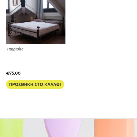
Υπηρεσίες
Στρώμα Διπλό με Στεγνό
Καθάρισμα
€
75.00
ΠΡΟΣΘΉΚΗ ΣΤΟ ΚΑΛΆΘΙ