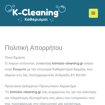
Μετάβαση
στο
περιεχόμενο
Πολιτική Απορρήτου
Ποιοί Είμαστε
Ο παρών ιστότοπος (website)
krimizis-cleaning.gr
ανήκει
στην
Εταιρεία
με την επωνυμία Καθαριστήρια Κριμιζής που
εδρεύει στη Χίο, Χατζηφραγκούλη Ανδρεάδη 67, 82100.
Προστασία Δεδομένων Προσωπικού Χαρακτήρα
Tο
krimizis-cleaning.gr
σας ενημερώνει ότι, για την καλύτερη
και πληρέστερη εξυπηρέτηση σας μέσω των υπηρεσιών που
σας προσφέρουμε στο ηλεκτρονικό μας κατάστημα,