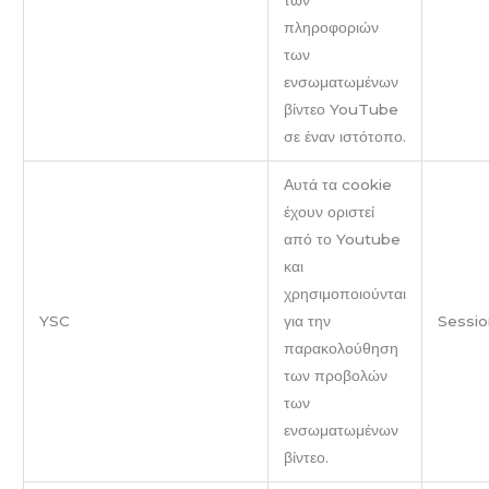
πληροφοριών
των
ενσωματωμένων
βίντεο YouTube
σε έναν ιστότοπο.
Αυτά τα cookie
έχουν οριστεί
από το Youtube
και
χρησιμοποιούνται
YSC
για την
Sessio
παρακολούθηση
των προβολών
των
ενσωματωμένων
βίντεο.