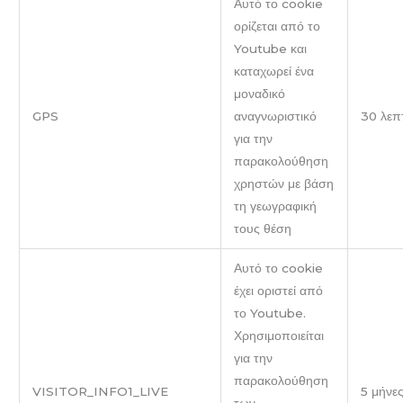
Αυτό το cookie
ορίζεται από το
Youtube και
καταχωρεί ένα
μοναδικό
GPS
αναγνωριστικό
30 λεπ
για την
παρακολούθηση
χρηστών με βάση
τη γεωγραφική
τους θέση
Αυτό το cookie
έχει οριστεί από
το Youtube.
Χρησιμοποιείται
για την
παρακολούθηση
VISITOR_INFO1_LIVE
5 μήνε
των