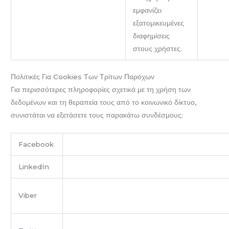
εμφανίζει
εξατομικευμένες
διαφημίσεις
στους χρήστες.
Πολιτικές Για Cookies Των Τρίτων Παρόχων
Για περισσότερες πληροφορίες σχετικά με τη χρήση των
δεδομένων και τη θεραπεία τους από το κοινωνικό δίκτυο,
συνιστάται να εξετάσετε τους παρακάτω συνδέσμους:
Facebook
https://www.facebook.com/help/cookies/
LinkedIn
https://www.linkedin.com/legal/cookie_policy
https://www.viber.com/terms/viber-privacy-
Viber
policy/#cookies-and-tracking-technologies
https://help.twitter.com/en/rules-and-policies